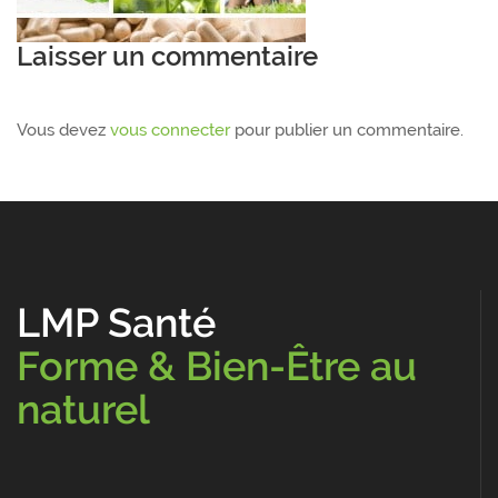
Laisser un commentaire
Vous devez
vous connecter
pour publier un commentaire.
LMP Santé
Forme & Bien-Être au
naturel