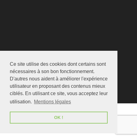
Ce site utilise des cookies dont certains sont
nécessaires à son bon fonctionnement.
D'autres nous aident à améliorer l'expérience
utilisateur en proposant des contenus mieux
ciblés. En utilisant ce site, vous acceptez leur
utilisation.
Mentions légales
OK !
Copyright © 2019
LMP Santé
| Réalisé par
Araoo
-
Agence
web marketing