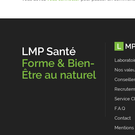
LM
LMP Santé
Forme & Bien-
Laboratoi
Nos valeu
Être au naturel
Conseille
Recrutem
Service Cl
F.A.Q
Contact
Mentions