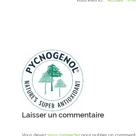
Vous êtes ici :
Accueil
Prod
Laisser un commentaire
Vous devez
vous connecter
pour publier un commenta