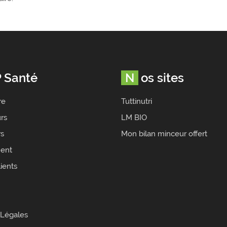
P Santé
Nos sites
re
Tuttinutri
rs
LM BIO
rs
Mon bilan minceur offert
ent
ients
 Légales