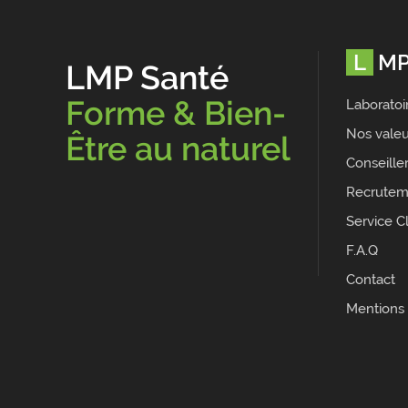
LM
LMP Santé
Forme & Bien-
Laboratoi
Nos valeu
Être au naturel
Conseille
Recrutem
Service Cl
F.A.Q
Contact
Mentions