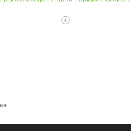
r pour vous aider à perdre du poids
Préparations diététiques r
ire.