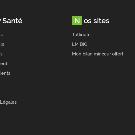
P Santé
Nos sites
re
Tuttinutri
rs
LM BIO
rs
Mon bilan minceur offert
ent
ients
 Légales