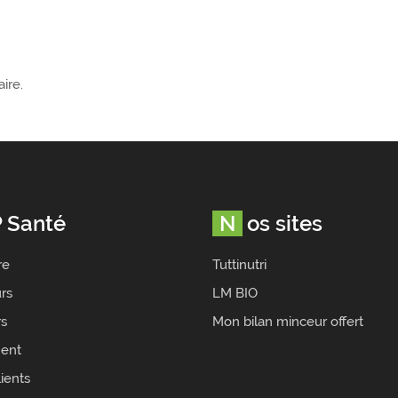
ire.
P Santé
Nos sites
re
Tuttinutri
rs
LM BIO
rs
Mon bilan minceur offert
ent
ients