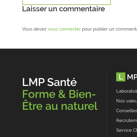
Laisser un commentaire
Vous devez
vous connecter
pour publier un commenta
LM
LMP Santé
Forme & Bien-
Laboratoi
Nos valeu
Être au naturel
Conseille
Recrutem
Service Cl