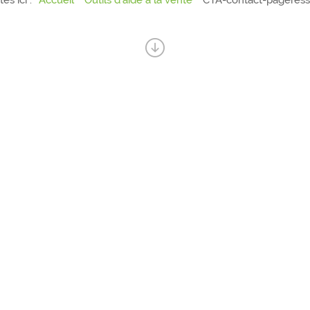
es ici :
Accueil
Outils d’aide à la vente
CTA-contact-pageres