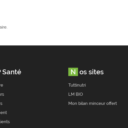
ire.
P Santé
Nos sites
re
Tuttinutri
rs
LM BIO
rs
Mon bilan minceur offert
ent
ients