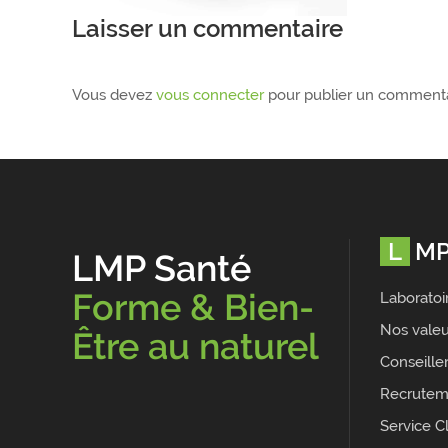
Laisser un commentaire
Vous devez
vous connecter
pour publier un commenta
LM
LMP Santé
Forme & Bien-
Laboratoi
Nos valeu
Être au naturel
Conseille
Recrutem
Service Cl